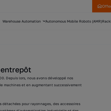
Offe
Warehouse Automation
Autonomous Mobile Robots (AMR)
Rack
’entrepôt
0. Depuis lors, nous avons développé nos
c de machines et en augmentant successivement
s détachées pour rayonnages, des accessoires
ystèmes d’automatisation industrielle et des