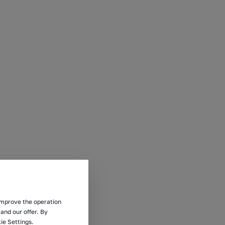
 improve the operation
and our offer. By
ie Settings.