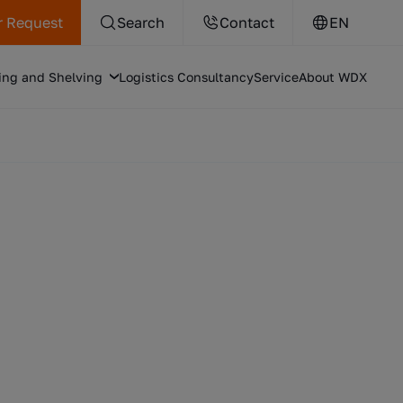
r Request
Search
Contact
EN
ing and Shelving
Logistics Consultancy
Service
About WDX